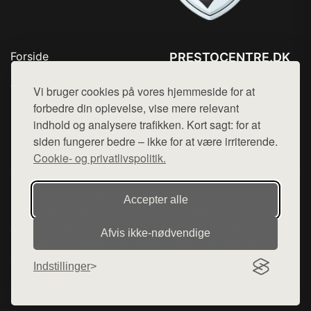
Forside
PRESTOCENTRE.DK
Produkter
Tlf. 78768672
Top Rabatter
Vi bruger cookies på vores hjemmeside for at
Mail:
hej@want.dk
Kontakt
forbedre din oplevelse, vise mere relevant
indhold og analysere trafikken. Kort sagt: for at
Cookie- og privatlivspolitik
siden fungerer bedre – ikke for at være irriterende.
Cookie- og privatlivspolitik.
Denne side er en del af want.dk, der udgiver en række
Accepter alle
hjemmesider med præsentation af forskellige produkter fra
diverse webshops. Der sælges ikke varer fra denne side - vi
Afvis ikke‑nødvendige
henviser til de shops, som sælger varen. Vi har heller ikke
varerne på lager.
Indstillinger
© 2026 prestocentre.dk. Alle rettigheder forbeholdes.