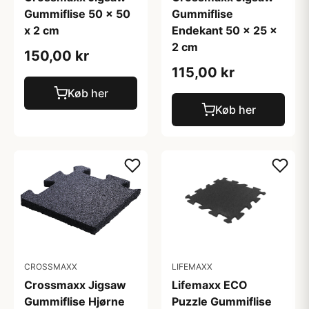
Gummiflise 50 x 50
Gummiflise
x 2 cm
Endekant 50 x 25 x
2 cm
150,00 kr
115,00 kr
Køb her
Køb her
CROSSMAXX
LIFEMAXX
Crossmaxx Jigsaw
Lifemaxx ECO
Gummiflise Hjørne
Puzzle Gummiflise