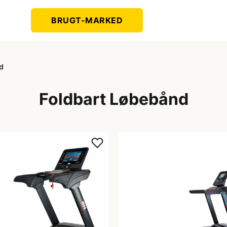
BRUGT-MARKED
d
Foldbart Løbebånd