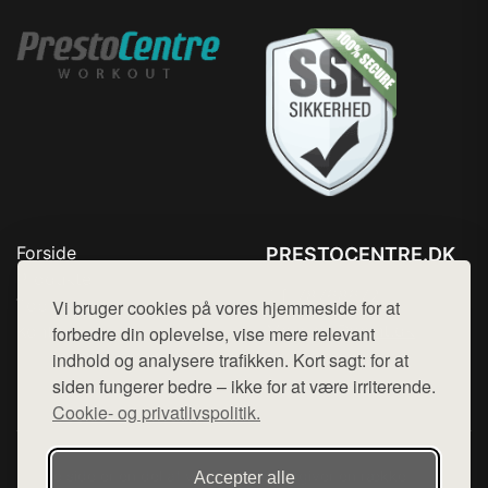
Forside
PRESTOCENTRE.DK
Produkter
Tlf. 78768672
Top Rabatter
Vi bruger cookies på vores hjemmeside for at
Mail:
hej@want.dk
Kontakt
forbedre din oplevelse, vise mere relevant
indhold og analysere trafikken. Kort sagt: for at
Cookie- og privatlivspolitik
siden fungerer bedre – ikke for at være irriterende.
Cookie- og privatlivspolitik.
Denne side er en del af want.dk, der udgiver en række
Accepter alle