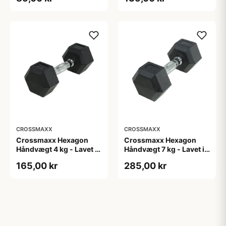
for godt greb - Til
for godt greb - Til
crossfit og
crossfit og
styrketræning
styrketræning
CROSSMAXX
CROSSMAXX
Crossmaxx Hexagon
Crossmaxx Hexagon
Håndvægt 4 kg - Lavet i
Håndvægt 7 kg - Lavet i
støbejern, belagt med
støbejern, belagt med
165,00 kr
285,00 kr
gummi - Riflet håndtag
gummi - Riflet håndtag
for godt greb - Til
for godt greb - Til
crossfit og
crossfit og
styrketræning
styrketræning