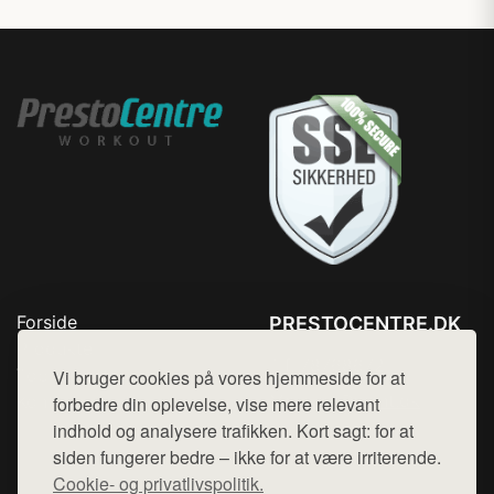
Forside
PRESTOCENTRE.DK
Produkter
Tlf. 78768672
Top Rabatter
Vi bruger cookies på vores hjemmeside for at
Mail:
hej@want.dk
Kontakt
forbedre din oplevelse, vise mere relevant
indhold og analysere trafikken. Kort sagt: for at
Cookie- og privatlivspolitik
siden fungerer bedre – ikke for at være irriterende.
Cookie- og privatlivspolitik.