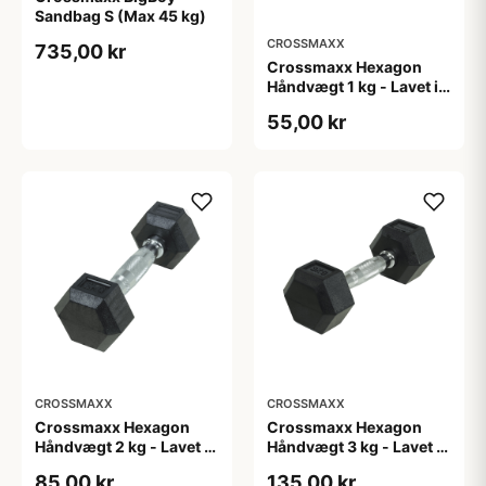
Sandbag S (Max 45 kg)
CROSSMAXX
735,00 kr
Crossmaxx Hexagon
Håndvægt 1 kg - Lavet i
støbejern, belagt med
55,00 kr
gummi - Riflet håndtag
for godt greb - Til
crossfit og
styrketræning
CROSSMAXX
CROSSMAXX
Crossmaxx Hexagon
Crossmaxx Hexagon
Håndvægt 2 kg - Lavet i
Håndvægt 3 kg - Lavet i
støbejern, belagt med
støbejern, belagt med
85,00 kr
135,00 kr
gummi - Riflet håndtag
gummi - Riflet håndtag