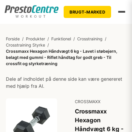
BRUGT-MARKED
Forside
/
Produkter
/
Funktionel
/
Crosstraining
/
Crosstraining Styrke
/
Crossmaxx Hexagon Håndvægt 6 kg - Lavet i støbejern,
belagt med gummi - Riflet håndtag for godt greb - Til
crossfit og styrketræning
Dele af indholdet på denne side kan være genereret
med hjælp fra AI.
CROSSMAXX
Crossmaxx
Hexagon
Håndvægt 6 kg -