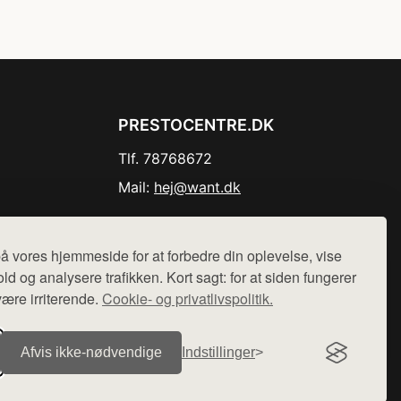
PRESTOCENTRE.DK
Tlf. 78768672
Mail:
hej@want.dk
Cookie- og privatlivspolitik
å vores hjemmeside for at forbedre din oplevelse, vise
ld og analysere trafikken. Kort sagt: for at siden fungerer
være irriterende.
Cookie- og privatlivspolitik.
r sælges ikke varer fra denne side - vi henviser til de shops,
Afvis ikke‑nødvendige
Indstillinger