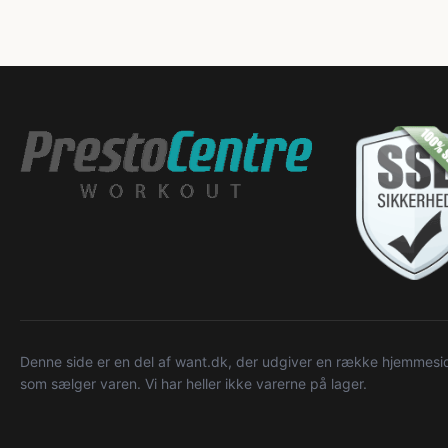
Denne side er en del af want.dk, der udgiver en række hjemmeside
som sælger varen. Vi har heller ikke varerne på lager.