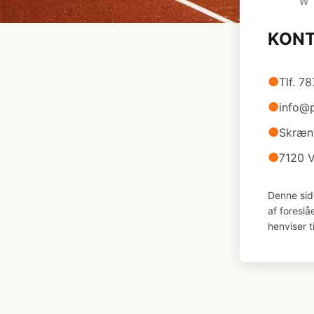
KON
●
Tlf. 7
●
info@p
●
Skræn
●
7120 V
Denne sid
af foresl
henviser t