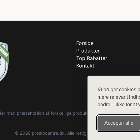
Forside
Produkter
Top Rabatter
Kontakt
Vi bruger cookies p
mere relevant indho
bedre – ikke for at 
r med præsentation af forskellige produkter fra diverse webshops. De
Accepter alle
© 2026 prestocentre.dk. Alle rettigheder forbeholdes.