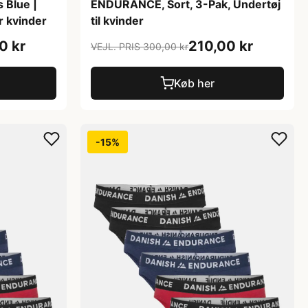
 Blue |
ENDURANCE, Sort, 3-Pak, Undertøj
r kvinder
til kvinder
0 kr
210,00 kr
VEJL. PRIS 300,00 kr
Køb her
-15%