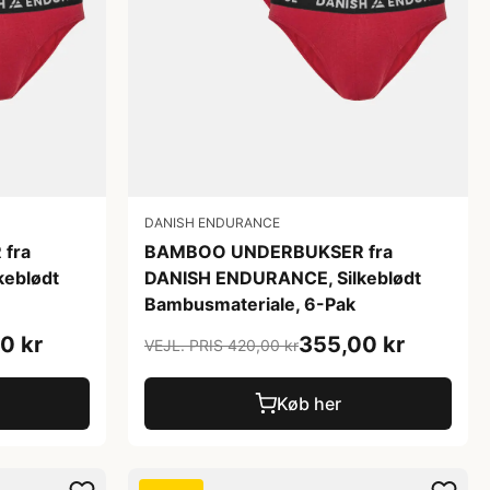
DANISH ENDURANCE
fra
BAMBOO UNDERBUKSER fra
eblødt
DANISH ENDURANCE, Silkeblødt
Bambusmateriale, 6-Pak
0 kr
355,00 kr
VEJL. PRIS 420,00 kr
Køb her