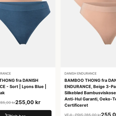
URANCE
DANISH ENDURANCE
HONG fra DANISH
BAMBOO THONG fra DA
 - Sort | Lyons Blue |
ENDURANCE, Beige 3-Pa
Pak
Silkeblød Bambusviskose,
Anti-Hul Garanti, Oeko-T
255,00 kr
285,00 kr
Certificeret
255,0
VEJL. PRIS 285,00 kr