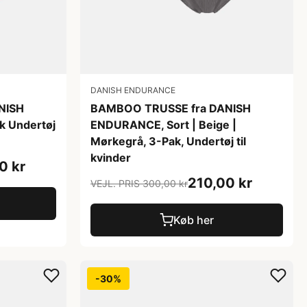
DANISH ENDURANCE
NISH
BAMBOO TRUSSE fra DANISH
 Undertøj
ENDURANCE, Sort | Beige |
Mørkegrå, 3-Pak, Undertøj til
kvinder
0 kr
210,00 kr
VEJL. PRIS 300,00 kr
Køb her
-30%