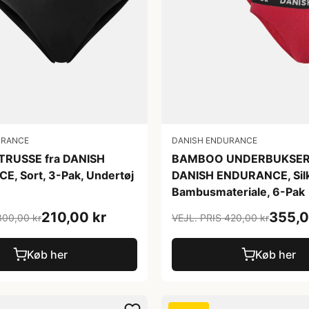
URANCE
DANISH ENDURANCE
RUSSE fra DANISH
BAMBOO UNDERBUKSER 
, Sort, 3-Pak, Undertøj
DANISH ENDURANCE, Silk
Bambusmateriale, 6-Pak
210,00 kr
355,0
300,00 kr
VEJL. PRIS 420,00 kr
Køb her
Køb her