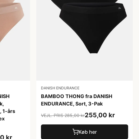
DANISH ENDURANCE
NISH
BAMBOO THONG fra DANISH
k,
ENDURANCE, Sort, 3-Pak
 1-års
255,00 kr
VEJL. PRIS 285,00 kr
ex
Køb her
0 kr