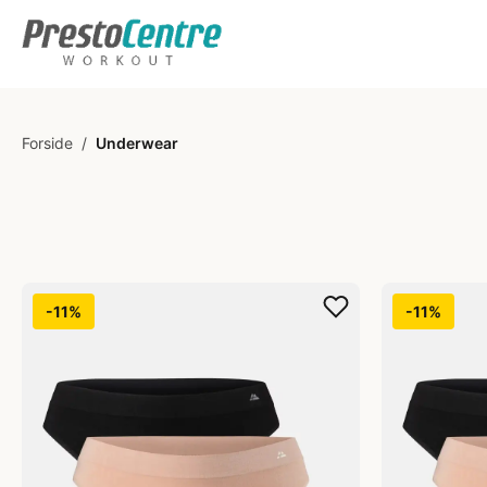
Forside
/
Underwear
-11%
-11%