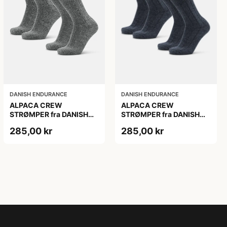
DANISH ENDURANCE
DANISH ENDURANCE
ALPACA CREW
ALPACA CREW
STRØMPER fra DANISH
STRØMPER fra DANISH
ENDURANCE, 2-Pak, 35-
ENDURANCE, 2-Pak, 35-
285,00 kr
285,00 kr
38, Varm og åndbar
38, Varm og åndbar
alpaka-uldblanding,
alpaka-uldblanding,
Oeko-Tex certificeret
Oeko-Tex certificeret