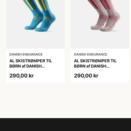
DANISH ENDURANCE
DANISH ENDURANCE
AL SKISTRØMPER TIL
AL SKISTRØMPER TIL
BØRN af DANISH
BØRN af DANISH
ENDURANCE, Blå/Gul,
ENDURANCE,
290,00 kr
290,00 kr
35-38
Lysegrå/Lyserød, 35-38