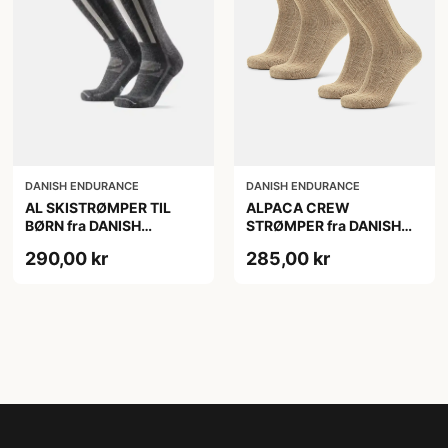
DANISH ENDURANCE
DANISH ENDURANCE
AL SKISTRØMPER TIL
ALPACA CREW
BØRN fra DANISH
STRØMPER fra DANISH
ENDURANCE,
ENDURANCE, 2-Pak, 35-
290,00 kr
285,00 kr
Mørkegrå/Lysegrå, 35-38
38, Varm og åndbar
alpaka-uldblanding,
Oeko-Tex certificeret