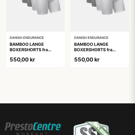
DANISH ENDURANCE
DANISH ENDURANCE
BAMBOO LANGE
BAMBOO LANGE
BOXERSHORTS fra
BOXERSHORTS fra
DANISH ENDURANCE -
DANISH ENDURANCE -
550,00 kr
550,00 kr
Sort/Rød | Grå | Hvid 6-
Sort/Rød | Grå | Hvid 6-
Pak
Pak