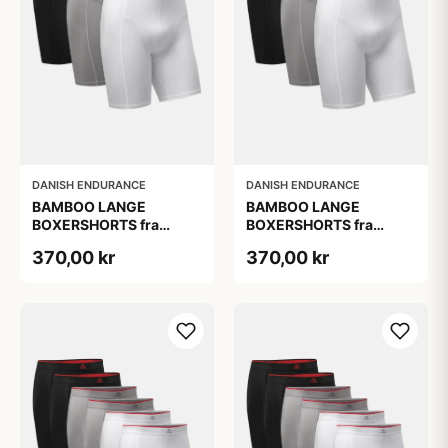
DANISH ENDURANCE
DANISH ENDURANCE
BAMBOO LANGE
BAMBOO LANGE
BOXERSHORTS fra
BOXERSHORTS fra
DANISH ENDURANCE -
DANISH ENDURANCE -
370,00 kr
370,00 kr
Sort/Rød | Grå | Hvid 3-
Sort/Rød | Grå | Hvid 3-
Pak
Pak