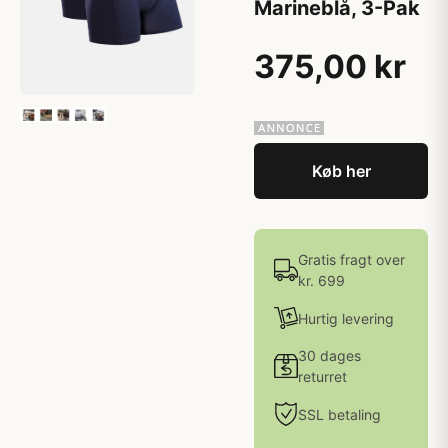
Marineblå, 3-Pak
375,00 kr
Køb her
Gratis fragt over
kr. 699
Hurtig levering
30 dages
returret
SSL betaling