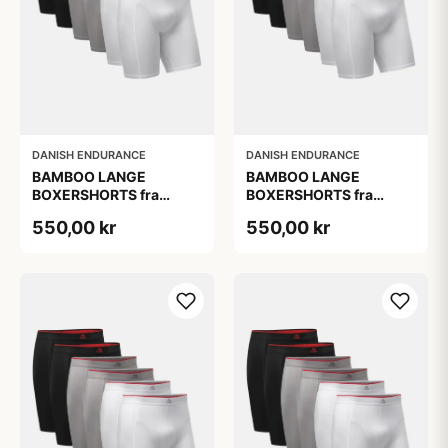
DANISH ENDURANCE
DANISH ENDURANCE
BAMBOO LANGE
BAMBOO LANGE
BOXERSHORTS fra
BOXERSHORTS fra
DANISH ENDURANCE -
DANISH ENDURANCE -
550,00 kr
550,00 kr
Sort/Rød | Grå | Hvid 6-
Sort/Rød | Grå | Hvid 6-
Pak
Pak