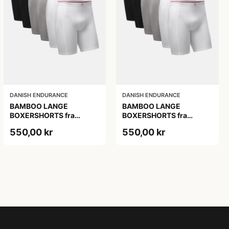
DANISH ENDURANCE
DANISH ENDURANCE
BAMBOO LANGE
BAMBOO LANGE
BOXERSHORTS fra
BOXERSHORTS fra
DANISH ENDURANCE -
DANISH ENDURANCE -
550,00 kr
550,00 kr
Sort/Rød | Grå | Hvid 6-
Sort/Rød | Grå | Hvid 6-
Pak
Pak