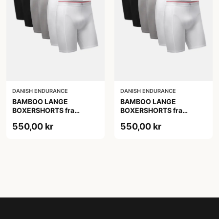
DANISH ENDURANCE
DANISH ENDURANCE
BAMBOO LANGE
BAMBOO LANGE
BOXERSHORTS fra
BOXERSHORTS fra
DANISH ENDURANCE -
DANISH ENDURANCE -
550,00 kr
550,00 kr
Sort/Rød | Grå | Hvid 6-
Sort/Rød | Grå | Hvid 6-
Pak
Pak