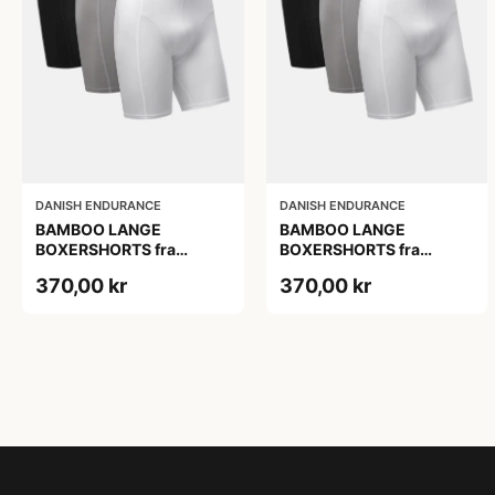
DANISH ENDURANCE
DANISH ENDURANCE
BAMBOO LANGE
BAMBOO LANGE
BOXERSHORTS fra
BOXERSHORTS fra
DANISH ENDURANCE -
DANISH ENDURANCE -
370,00 kr
370,00 kr
Sort/Rød | Grå | Hvid 3-
Sort/Rød | Grå | Hvid 3-
Pak
Pak