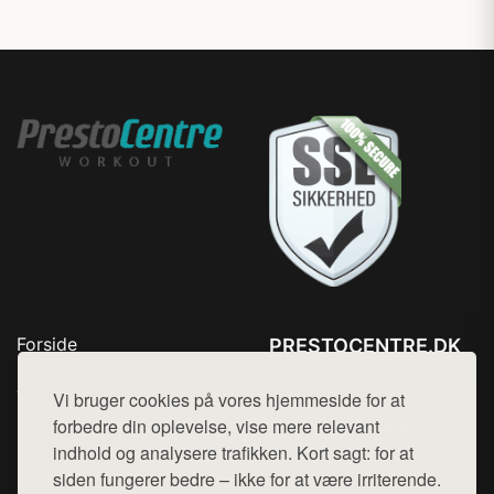
Forside
PRESTOCENTRE.DK
Produkter
Tlf. 78768672
Top Rabatter
Vi bruger cookies på vores hjemmeside for at
Mail:
hej@want.dk
Kontakt
forbedre din oplevelse, vise mere relevant
indhold og analysere trafikken. Kort sagt: for at
Cookie- og privatlivspolitik
siden fungerer bedre – ikke for at være irriterende.