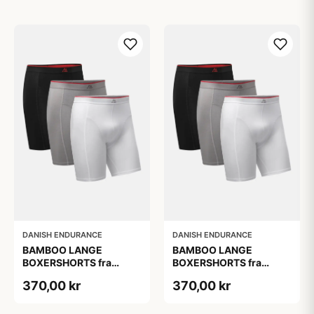
DANISH ENDURANCE
DANISH ENDURANCE
BAMBOO LANGE
BAMBOO LANGE
BOXERSHORTS fra
BOXERSHORTS fra
DANISH ENDURANCE -
DANISH ENDURANCE -
370,00 kr
370,00 kr
Sort/Rød | Grå | Hvid 3-
Sort/Rød | Grå | Hvid 3-
Pak
Pak