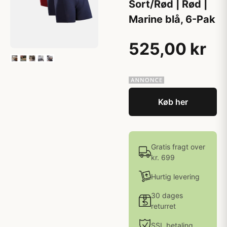
Sort/Rød | Rød |
Marine blå, 6-Pak
525,00 kr
Køb her
Gratis fragt over
kr. 699
Hurtig levering
30 dages
returret
SSL betaling