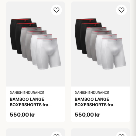
DANISH ENDURANCE
DANISH ENDURANCE
BAMBOO LANGE
BAMBOO LANGE
BOXERSHORTS fra
BOXERSHORTS fra
DANISH ENDURANCE -
DANISH ENDURANCE -
550,00 kr
550,00 kr
Sort/Rød | Grå | Hvid 6-
Sort/Rød | Grå | Hvid 6-
Pak
Pak