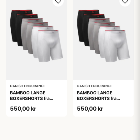
DANISH ENDURANCE
DANISH ENDURANCE
BAMBOO LANGE
BAMBOO LANGE
BOXERSHORTS fra
BOXERSHORTS fra
DANISH ENDURANCE -
DANISH ENDURANCE -
550,00 kr
550,00 kr
Sort/Rød | Grå | Hvid 6-
Sort/Rød | Grå | Hvid 6-
Pak
Pak