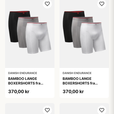
DANISH ENDURANCE
DANISH ENDURANCE
BAMBOO LANGE
BAMBOO LANGE
BOXERSHORTS fra
BOXERSHORTS fra
DANISH ENDURANCE -
DANISH ENDURANCE -
370,00 kr
370,00 kr
Sort/Rød | Grå | Hvid 3-
Sort/Rød | Grå | Hvid 3-
Pak
Pak