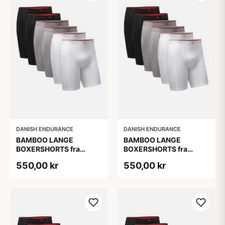
DANISH ENDURANCE
DANISH ENDURANCE
BAMBOO LANGE
BAMBOO LANGE
BOXERSHORTS fra
BOXERSHORTS fra
DANISH ENDURANCE -
DANISH ENDURANCE -
550,00 kr
550,00 kr
Sort/Rød | Grå | Hvid 6-
Sort/Rød | Grå | Hvid 6-
Pak
Pak