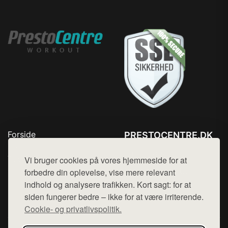
Forside
PRESTOCENTRE.DK
Produkter
Tlf. 78768672
Top Rabatter
Vi bruger cookies på vores hjemmeside for at
Mail:
hej@want.dk
Kontakt
forbedre din oplevelse, vise mere relevant
indhold og analysere trafikken. Kort sagt: for at
Cookie- og privatlivspolitik
siden fungerer bedre – ikke for at være irriterende.
Cookie- og privatlivspolitik.