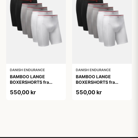
DANISH ENDURANCE
DANISH ENDURANCE
BAMBOO LANGE
BAMBOO LANGE
BOXERSHORTS fra
BOXERSHORTS fra
DANISH ENDURANCE -
DANISH ENDURANCE -
550,00 kr
550,00 kr
Sort/Rød | Grå | Hvid 6-
Sort/Rød | Grå | Hvid 6-
Pak
Pak