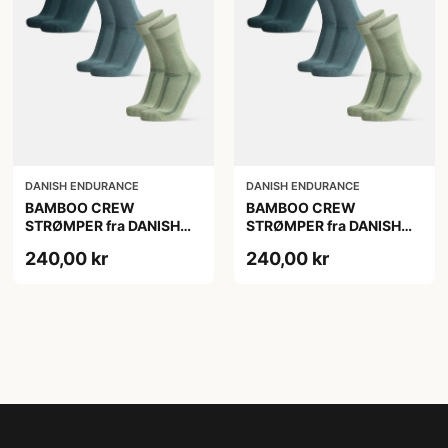
DANISH ENDURANCE
DANISH ENDURANCE
BAMBOO CREW
BAMBOO CREW
STRØMPER fra DANISH
STRØMPER fra DANISH
ENDURANCE, 3-Pak,
ENDURANCE, 3-Pak,
240,00 kr
240,00 kr
Mørkegrøn | Lysegrøn |
Mørkegrøn | Lysegrøn |
Mellemgrøn
Mellemgrøn