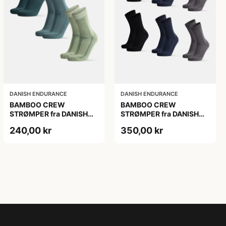
DANISH ENDURANCE
DANISH ENDURANCE
BAMBOO CREW
BAMBOO CREW
STRØMPER fra DANISH
STRØMPER fra DANISH
ENDURANCE, 3-Pak,
ENDURANCE, 6-Pak, 35-
240,00 kr
350,00 kr
Mørkegrøn | Lysegrøn |
38
Mellemgrøn