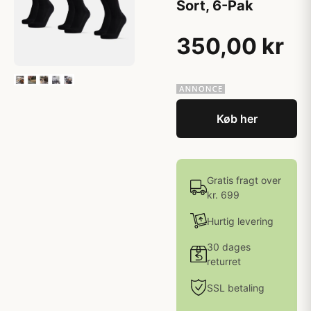
Sort, 6-Pak
350,00 kr
Køb her
Gratis fragt over
kr. 699
Hurtig levering
30 dages
returret
SSL betaling