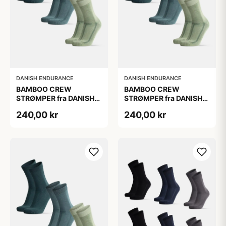
DANISH ENDURANCE
DANISH ENDURANCE
BAMBOO CREW
BAMBOO CREW
STRØMPER fra DANISH
STRØMPER fra DANISH
ENDURANCE, 3-Pak,
ENDURANCE, 3-Pak,
240,00 kr
240,00 kr
Mørkegrøn | Lysegrøn |
Mørkegrøn | Lysegrøn |
Mellemgrøn
Mellemgrøn