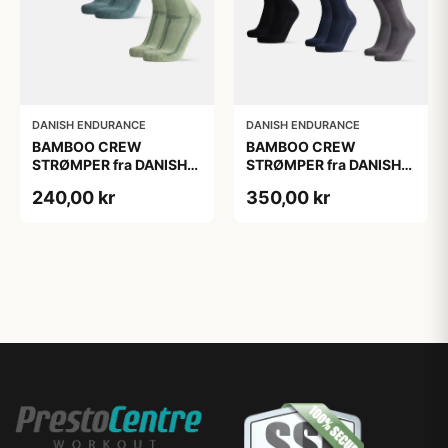
DANISH ENDURANCE
DANISH ENDURANCE
BAMBOO CREW
BAMBOO CREW
STRØMPER fra DANISH
STRØMPER fra DANISH
ENDURANCE, 3-Pak,
ENDURANCE, 6-Pak, 35-
240,00 kr
350,00 kr
Mørkegrøn | Lysegrøn |
38
Mellemgrøn