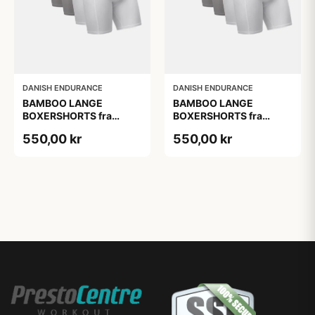
DANISH ENDURANCE
DANISH ENDURANCE
BAMBOO LANGE
BAMBOO LANGE
BOXERSHORTS fra
BOXERSHORTS fra
DANISH ENDURANCE -
DANISH ENDURANCE -
550,00 kr
550,00 kr
Sort/Rød | Grå | Hvid 6-
Sort/Rød | Grå | Hvid 6-
Pak
Pak