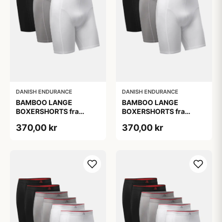
DANISH ENDURANCE
DANISH ENDURANCE
BAMBOO LANGE
BAMBOO LANGE
BOXERSHORTS fra
BOXERSHORTS fra
DANISH ENDURANCE -
DANISH ENDURANCE -
370,00 kr
370,00 kr
Sort/Rød | Grå | Hvid 3-
Sort/Rød | Grå | Hvid 3-
Pak
Pak