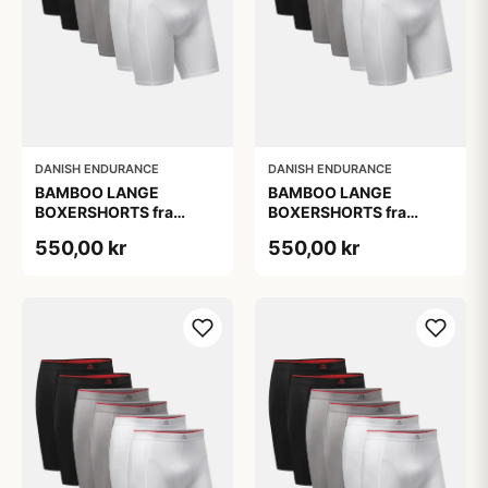
DANISH ENDURANCE
DANISH ENDURANCE
BAMBOO LANGE
BAMBOO LANGE
BOXERSHORTS fra
BOXERSHORTS fra
DANISH ENDURANCE -
DANISH ENDURANCE -
550,00 kr
550,00 kr
Sort/Rød | Grå | Hvid 6-
Sort/Rød | Grå | Hvid 6-
Pak
Pak