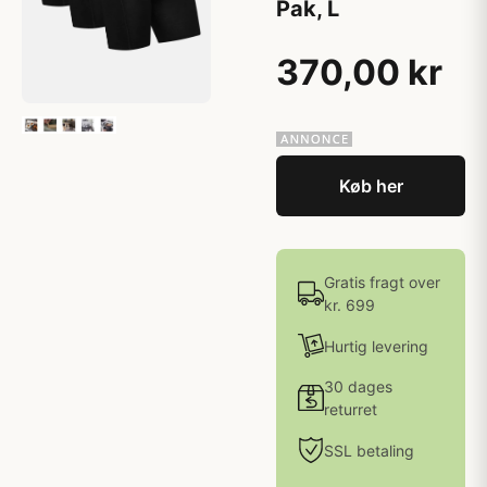
Pak, L
370,00 kr
Køb her
Gratis fragt over
kr. 699
Hurtig levering
30 dages
returret
SSL betaling