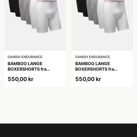
DANISH ENDURANCE
DANISH ENDURANCE
BAMBOO LANGE
BAMBOO LANGE
BOXERSHORTS fra
BOXERSHORTS fra
DANISH ENDURANCE -
DANISH ENDURANCE -
550,00 kr
550,00 kr
Sort/Rød | Grå | Hvid 6-
Sort/Rød | Grå | Hvid 6-
Pak
Pak