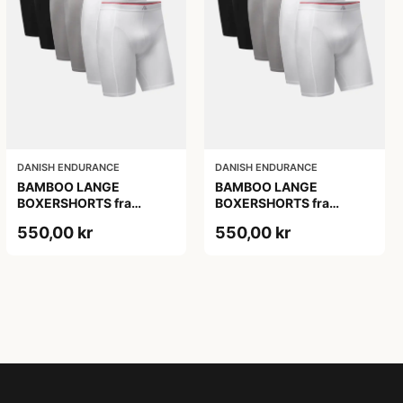
DANISH ENDURANCE
DANISH ENDURANCE
BAMBOO LANGE
BAMBOO LANGE
BOXERSHORTS fra
BOXERSHORTS fra
DANISH ENDURANCE -
DANISH ENDURANCE -
550,00 kr
550,00 kr
Sort/Rød | Grå | Hvid 6-
Sort/Rød | Grå | Hvid 6-
Pak
Pak