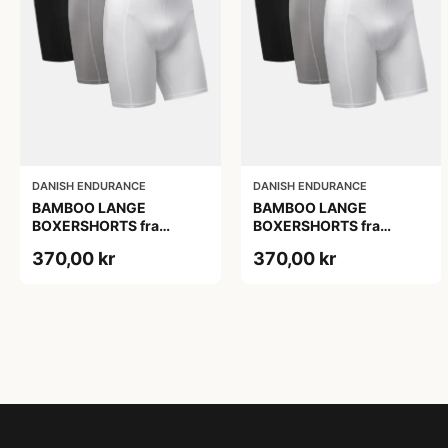
DANISH ENDURANCE
DANISH ENDURANCE
BAMBOO LANGE
BAMBOO LANGE
BOXERSHORTS fra
BOXERSHORTS fra
DANISH ENDURANCE -
DANISH ENDURANCE -
370,00 kr
370,00 kr
Sort/Rød | Grå | Hvid 3-
Sort/Rød | Grå | Hvid 3-
Pak
Pak