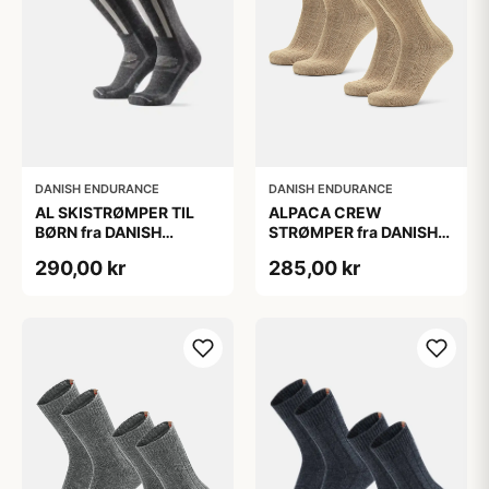
DANISH ENDURANCE
DANISH ENDURANCE
AL SKISTRØMPER TIL
ALPACA CREW
BØRN fra DANISH
STRØMPER fra DANISH
ENDURANCE,
ENDURANCE, 2-Pak, 35-
290,00 kr
285,00 kr
Mørkegrå/Lysegrå, 35-
38, Varm og åndbar
38
alpaka-uldblanding,
Oeko-Tex certificeret