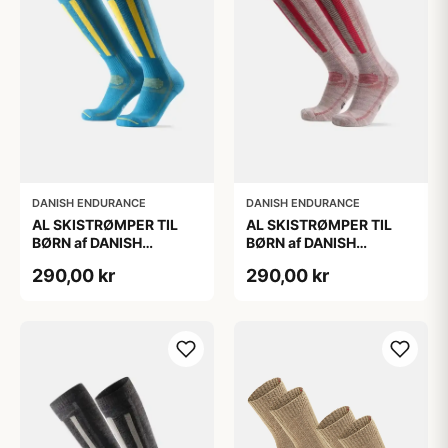
DANISH ENDURANCE
DANISH ENDURANCE
AL SKISTRØMPER TIL
AL SKISTRØMPER TIL
BØRN af DANISH
BØRN af DANISH
ENDURANCE, Blå/Gul,
ENDURANCE,
290,00 kr
290,00 kr
35-38
Lysegrå/Lyserød, 35-38