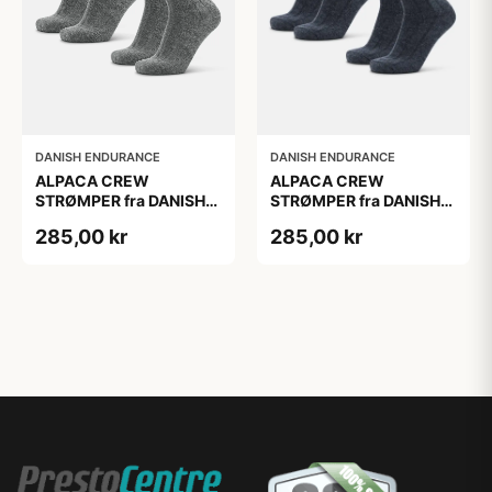
DANISH ENDURANCE
DANISH ENDURANCE
ALPACA CREW
ALPACA CREW
STRØMPER fra DANISH
STRØMPER fra DANISH
ENDURANCE, 2-Pak, 35-
ENDURANCE, 2-Pak, 35-
285,00 kr
285,00 kr
38, Varm og åndbar
38, Varm og åndbar
alpaka-uldblanding,
alpaka-uldblanding,
Oeko-Tex certificeret
Oeko-Tex certificeret