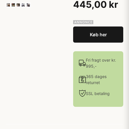
445,00 kr
Køb her
Fri fragt over kr.
995,-
365 dages
returret
SSL betaling