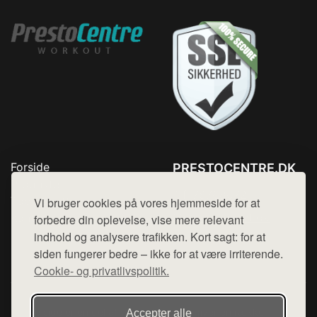
Forside
PRESTOCENTRE.DK
Produkter
Tlf. 78768672
Top Rabatter
Vi bruger cookies på vores hjemmeside for at
Mail:
hej@want.dk
Kontakt
forbedre din oplevelse, vise mere relevant
indhold og analysere trafikken. Kort sagt: for at
Cookie- og privatlivspolitik
siden fungerer bedre – ikke for at være irriterende.
Cookie- og privatlivspolitik.
Denne side er en del af want.dk, der udgiver en række
Accepter alle