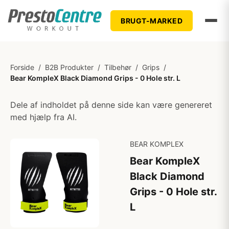
BRUGT-MARKED
Forside
/
B2B Produkter
/
Tilbehør
/
Grips
/
Bear KompleX Black Diamond Grips - 0 Hole str. L
Dele af indholdet på denne side kan være genereret
med hjælp fra AI.
BEAR KOMPLEX
Bear KompleX
Black Diamond
Grips - 0 Hole str.
L