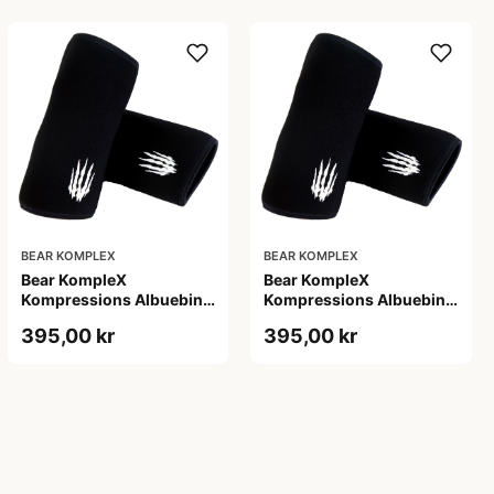
BEAR KOMPLEX
BEAR KOMPLEX
Bear KompleX
Bear KompleX
Kompressions Albuebind
Kompressions Albuebind
5 mm Sort str. XXL til
5 mm Sort str. XXXL
395,00 kr
395,00 kr
styrketræning
støttebind til albue