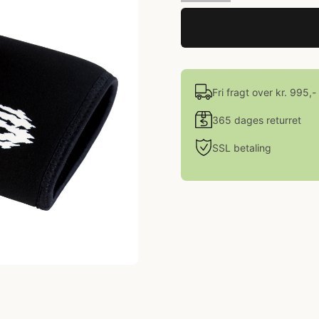
Fri fragt over kr. 995,-
365 dages returret
SSL betaling