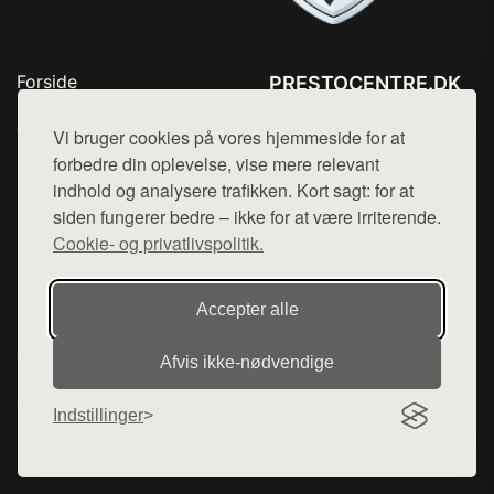
Forside
PRESTOCENTRE.DK
Produkter
Tlf. 78768672
Top Rabatter
Vi bruger cookies på vores hjemmeside for at
Mail:
hej@want.dk
Kontakt
forbedre din oplevelse, vise mere relevant
indhold og analysere trafikken. Kort sagt: for at
Cookie- og privatlivspolitik
siden fungerer bedre – ikke for at være irriterende.
Cookie- og privatlivspolitik.
Denne side er en del af want.dk, der udgiver en række
Accepter alle
hjemmesider med præsentation af forskellige produkter fra
diverse webshops. Der sælges ikke varer fra denne side - vi
Afvis ikke‑nødvendige
henviser til de shops, som sælger varen. Vi har heller ikke
varerne på lager.
Indstillinger
© 2026 prestocentre.dk. Alle rettigheder forbeholdes.