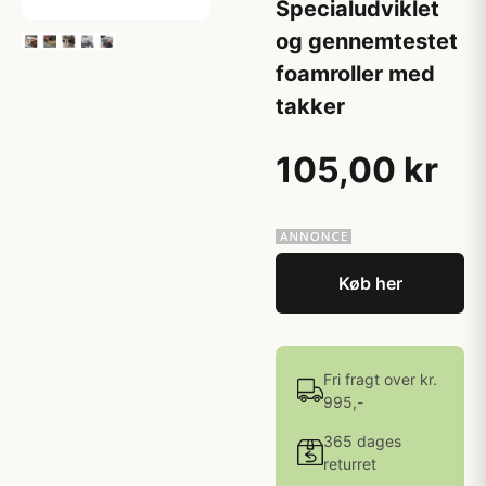
Specialudviklet
og gennemtestet
foamroller med
takker
105,00 kr
Køb her
Fri fragt over kr.
995,-
365 dages
returret