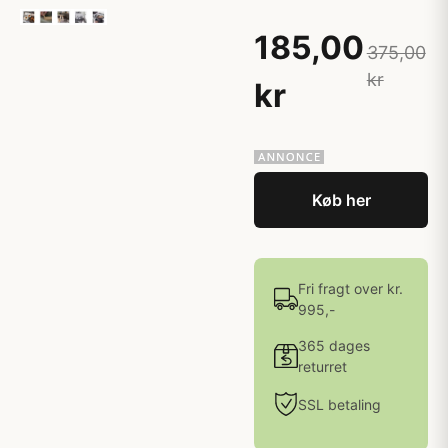
185,00
375,00
kr
kr
Køb her
Fri fragt over kr.
995,-
365 dages
returret
SSL betaling