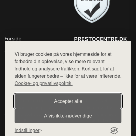
Forside
PRESTOCENTRE.DK
Produkter
Tlf. 78768672
Top Rabatter
Vi bruger cookies på vores hjemmeside for at
Mail:
hej@want.dk
Kontakt
forbedre din oplevelse, vise mere relevant
indhold og analysere trafikken. Kort sagt: for at
Cookie- og privatlivspolitik
siden fungerer bedre – ikke for at være irriterende.
Cookie- og privatlivspolitik.
Denne side er en del af want.dk, der udgiver en række
Accepter alle
hjemmesider med præsentation af forskellige produkter fra
diverse webshops. Der sælges ikke varer fra denne side - vi
Afvis ikke‑nødvendige
henviser til de shops, som sælger varen. Vi har heller ikke
varerne på lager.
Indstillinger