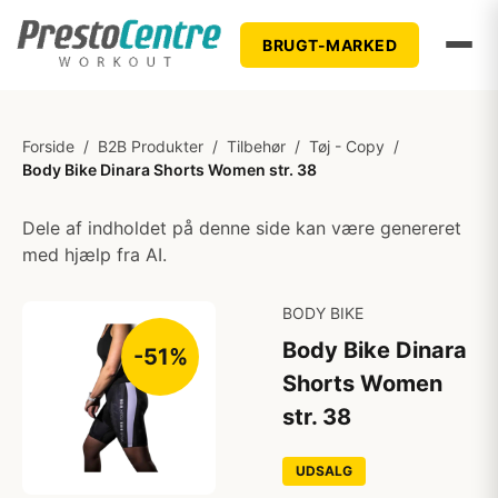
BRUGT-MARKED
Forside
/
B2B Produkter
/
Tilbehør
/
Tøj - Copy
/
Body Bike Dinara Shorts Women str. 38
Dele af indholdet på denne side kan være genereret
med hjælp fra AI.
BODY BIKE
Body Bike Dinara
-51%
Shorts Women
str. 38
UDSALG