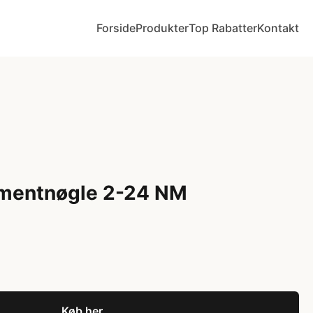
Forside
Produkter
Top Rabatter
Kontakt
mentnøgle 2-24 NM
Køb her