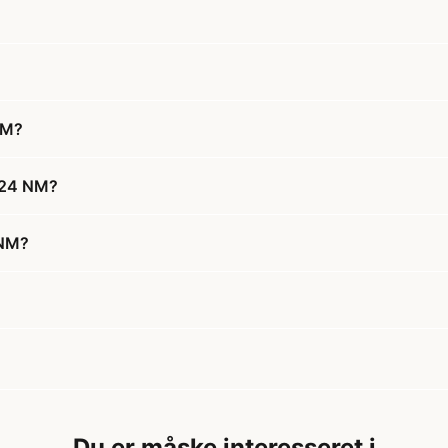
NM?
-24 NM?
 NM?
Du er måske interesseret i