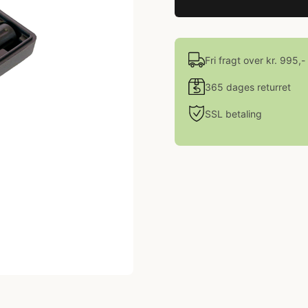
Fri fragt over kr. 995,-
365 dages returret
SSL betaling