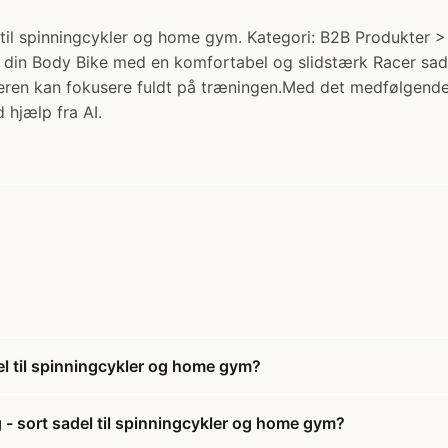
til spinningcykler og home gym. Kategori: B2B Produkter > C
r din Body Bike med en komfortabel og slidstærk Racer sadel
ytteren kan fokusere fuldt på træningen.Med det medfølgend
 hjælp fra AI.
el til spinningcykler og home gym?
 - sort sadel til spinningcykler og home gym?