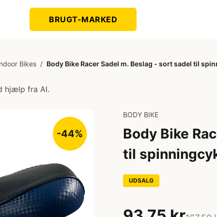
BRUGT-MARKED
 Indoor Bikes
/
Body Bike Racer Sadel m. Beslag - sort sadel til s
 hjælp fra AI.
BODY BIKE
Body Bike Rac
-44%
til spinningc
UDSALG
93,75 kr