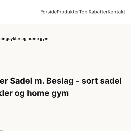
Forside
Produkter
Top Rabatter
Kontakt
pinningcykler og home gym
er Sadel m. Beslag - sort sadel
ykler og home gym