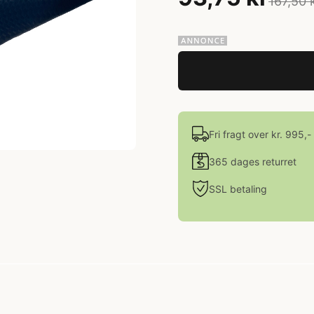
167,50 
Fri fragt over kr. 995,-
365 dages returret
SSL betaling