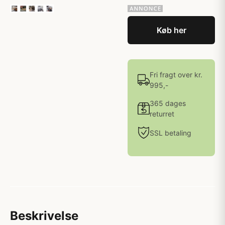
Køb her
Fri fragt over kr.
995,-
365 dages
returret
SSL betaling
Beskrivelse