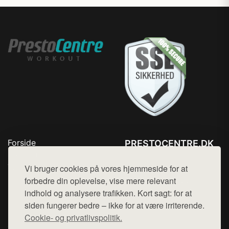
Forside
PRESTOCENTRE.DK
Produkter
Tlf. 78768672
Top Rabatter
Vi bruger cookies på vores hjemmeside for at
Mail:
hej@want.dk
Kontakt
forbedre din oplevelse, vise mere relevant
indhold og analysere trafikken. Kort sagt: for at
Cookie- og privatlivspolitik
siden fungerer bedre – ikke for at være irriterende.
Cookie- og privatlivspolitik.