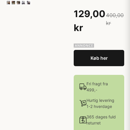
129,00
400,00
kr
kr
Køb her
Fri fragt fra
499,-
Hurtig levering
1-2 hverdage
365 dages fuld
returret