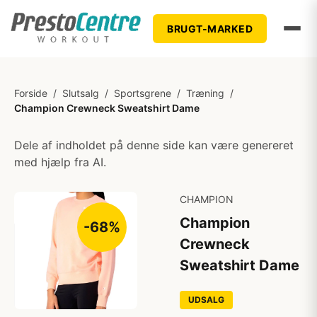
BRUGT-MARKED
Forside
/
Slutsalg
/
Sportsgrene
/
Træning
/
Champion Crewneck Sweatshirt Dame
Dele af indholdet på denne side kan være genereret
med hjælp fra AI.
CHAMPION
Champion
-68%
Crewneck
Sweatshirt Dame
UDSALG