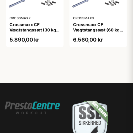
CROSSMAXX
CROSSMAXX
Crossmaxx CF
Crossmaxx CF
Vægtstangssæt (30 kg
Vægtstangssæt (60 kg
skiver + 20 kg
skiver + 15 kg
5.890,00 kr
6.560,00 kr
vægtstang). Perfekt til
vægtstang). Perfekt til
crossfit og
crossfit og
styrketræning
styrketræning