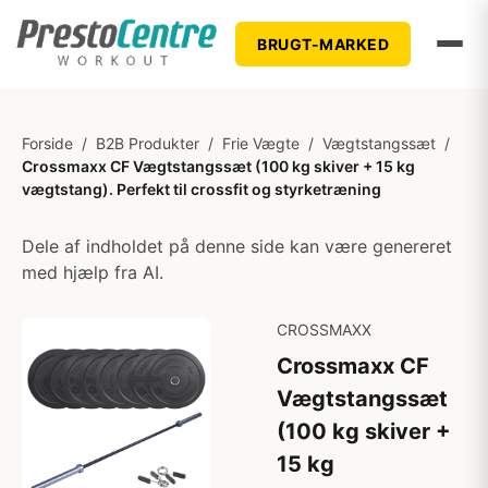
BRUGT-MARKED
Forside
/
B2B Produkter
/
Frie Vægte
/
Vægtstangssæt
/
Crossmaxx CF Vægtstangssæt (100 kg skiver + 15 kg
vægtstang). Perfekt til crossfit og styrketræning
Dele af indholdet på denne side kan være genereret
med hjælp fra AI.
CROSSMAXX
Crossmaxx CF
Vægtstangssæt
(100 kg skiver +
15 kg