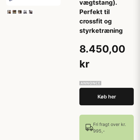
vægtstang).
Perfekt til
crossfit og
styrketræning
8.450,00
kr
Køb her
Fri fragt over kr.
995,-