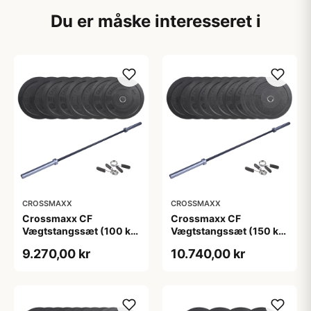
Du er måske interesseret i
CROSSMAXX
CROSSMAXX
Crossmaxx CF
Crossmaxx CF
Vægtstangssæt (100 kg
Vægtstangssæt (150 kg
skiver + 20 kg
skiver + 15 kg
9.270,00 kr
10.740,00 kr
vægtstang). Perfekt til
vægtstang). Perfekt til
crossfit og
crossfit og
styrketræning
styrketræning