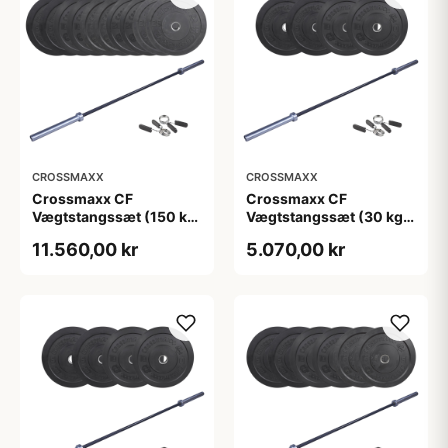
CROSSMAXX
CROSSMAXX
Crossmaxx CF
Crossmaxx CF
Vægtstangssæt (150 kg
Vægtstangssæt (30 kg
skiver + 20 kg
skiver + 15 kg
11.560,00 kr
5.070,00 kr
vægtstang). Perfekt til
vægtstang). Perfekt til
crossfit og
crossfit og
styrketræning
styrketræning