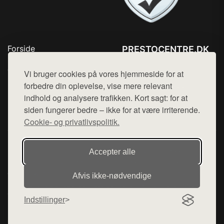
Forside
PRESTOCENTRE.DK
Produkter
Tlf. 78768672
Top Rabatter
Vi bruger cookies på vores hjemmeside for at
Mail:
hej@want.dk
Kontakt
forbedre din oplevelse, vise mere relevant
indhold og analysere trafikken. Kort sagt: for at
Cookie- og privatlivspolitik
siden fungerer bedre – ikke for at være irriterende.
Cookie- og privatlivspolitik.
Denne side er en del af want.dk, der udgiver en række
Accepter alle
hjemmesider med præsentation af forskellige produkter fra
diverse webshops. Der sælges ikke varer fra denne side - vi
Afvis ikke‑nødvendige
henviser til de shops, som sælger varen. Vi har heller ikke
varerne på lager.
Indstillinger
© 2026 prestocentre.dk. Alle rettigheder forbeholdes.