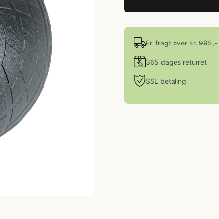
Fri fragt over kr. 995,-
365 dages returret
SSL betaling