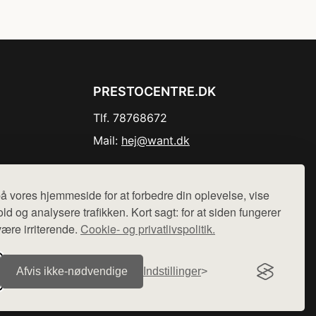
PRESTOCENTRE.DK
Tlf. 78768672
Mail:
hej@want.dk
Cookie- og privatlivspolitik
å vores hjemmeside for at forbedre din oplevelse, vise
ld og analysere trafikken. Kort sagt: for at siden fungerer
være irriterende.
Cookie- og privatlivspolitik.
r sælges ikke varer fra denne side - vi henviser til de shops,
Afvis ikke‑nødvendige
Indstillinger