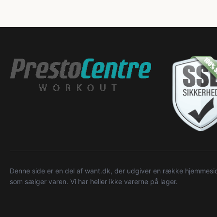
Denne side er en del af want.dk, der udgiver en række hjemmeside
som sælger varen. Vi har heller ikke varerne på lager.