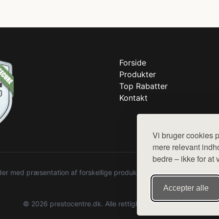
Forside
Produkter
Top Rabatter
Kontakt
Vi bruger cookies p
mere relevant indho
bedre – ikke for at 
r med præsentation af forskellige produkter fra diverse webshops. De
Accepter alle
© 2026 prestocentre.dk. Alle rettigheder forbeholdes.