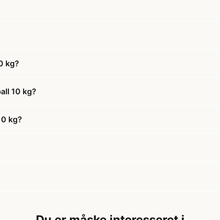
0 kg?
ll 10 kg?
10 kg?
Du er måske interesseret i