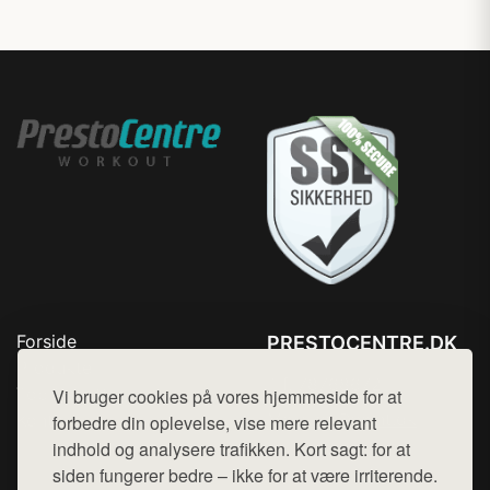
Forside
PRESTOCENTRE.DK
Produkter
Tlf. 78768672
Top Rabatter
Vi bruger cookies på vores hjemmeside for at
Mail:
hej@want.dk
Kontakt
forbedre din oplevelse, vise mere relevant
indhold og analysere trafikken. Kort sagt: for at
Cookie- og privatlivspolitik
siden fungerer bedre – ikke for at være irriterende.