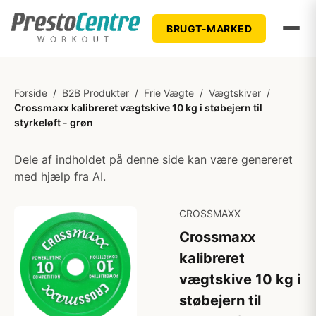
BRUGT-MARKED
Forside
/
B2B Produkter
/
Frie Vægte
/
Vægtskiver
/
Crossmaxx kalibreret vægtskive 10 kg i støbejern til
styrkeløft - grøn
Dele af indholdet på denne side kan være genereret
med hjælp fra AI.
CROSSMAXX
Crossmaxx
kalibreret
vægtskive 10 kg i
støbejern til