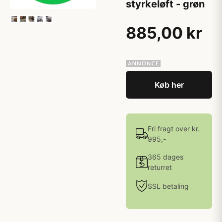
styrkeløft - grøn
885,00 kr
Køb her
Fri fragt over kr.
995,-
365 dages
returret
SSL betaling