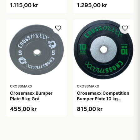
olympisk vægtskive 45
1.115,00 kr
1.295,00 kr
cm, 50 mm hul
CROSSMAXX
CROSSMAXX
Crossmaxx Bumper
Crossmaxx Competition
Plate 5 kg Grå
Bumper Plate 10 kg
Black
455,00 kr
815,00 kr