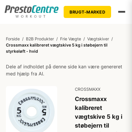
BRUGT-MARKED
Forside
/
B2B Produkter
/
Frie Vægte
/
Vægtskiver
/
Crossmaxx kalibreret vægtskive 5 kg i støbejern til
styrkeløft - hvid
Dele af indholdet på denne side kan være genereret
med hjælp fra AI.
CROSSMAXX
Crossmaxx
kalibreret
vægtskive 5 kg i
støbejern til