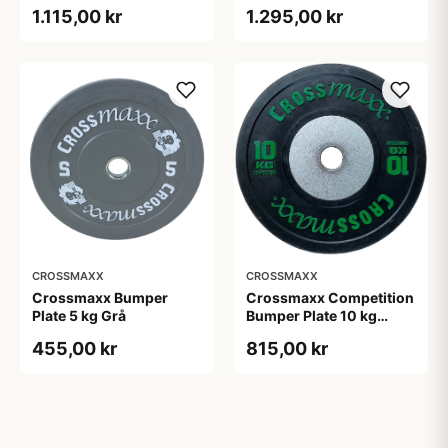
olympisk vægtskive 45
1.115,00 kr
1.295,00 kr
cm, 50 mm hul
CROSSMAXX
CROSSMAXX
Crossmaxx Bumper
Crossmaxx Competition
Plate 5 kg Grå
Bumper Plate 10 kg
Black
455,00 kr
815,00 kr