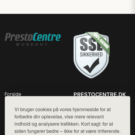
Forside
PRESTOCENTRE.DK
Produkter
Tlf. 78768672
Top Rabatter
Vi bruger cookies på vores hjemmeside for at
Mail:
hej@want.dk
Kontakt
forbedre din oplevelse, vise mere relevant
indhold og analysere trafikken. Kort sagt: for at
Cookie- og privatlivspolitik
siden fungerer bedre – ikke for at være irriterende.