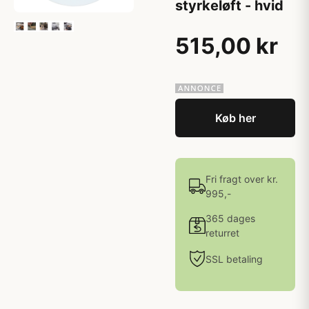
styrkeløft - hvid
515,00 kr
Køb her
Fri fragt over kr.
995,-
365 dages
returret
SSL betaling