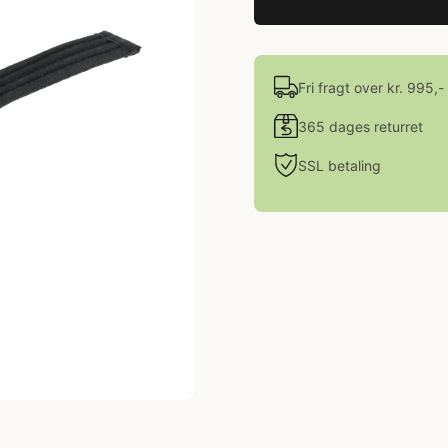
Fri fragt over kr. 995,-
365 dages returret
SSL betaling