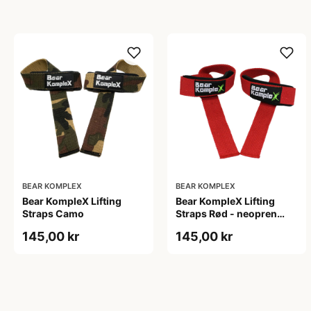
BEAR KOMPLEX
BEAR KOMPLEX
Bear KompleX Lifting
Bear KompleX Lifting
Straps Camo
Straps Rød - neopren
straps af holdbar kvalitet.
145,00 kr
145,00 kr
Crossfit udstyr, til
vægtløftning og
styrketræning