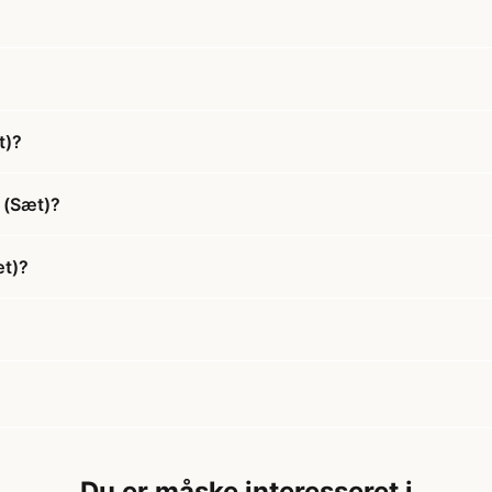
t)?
 (Sæt)?
æt)?
Du er måske interesseret i