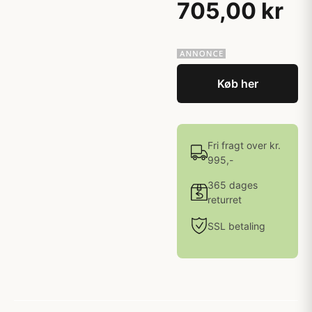
705,00 kr
Køb her
Fri fragt over kr.
995,-
365 dages
returret
SSL betaling