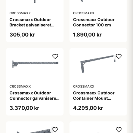
CROSSMAXX
CROSSMAXX
Crossmaxx Outdoor
Crossmaxx Outdoor
Bracket galvaniseret
Connector 100 cm
vægbeslag til udendørs
305,00 kr
1.890,00 kr
træningsudstyr 2 kg
CROSSMAXX
CROSSMAXX
Crossmaxx Outdoor
Crossmaxx Outdoor
Connector galvaniseret
Container Mount
21 kg
galvaniseret beslag 40
3.370,00 kr
4.295,00 kr
kg