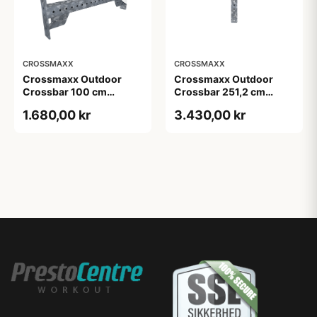
CROSSMAXX
CROSSMAXX
Crossmaxx Outdoor
Crossmaxx Outdoor
Crossbar 100 cm
Crossbar 251,2 cm
galvaniseret
galvaniseret 35 kg
1.680,00 kr
3.430,00 kr
træningsstang til
udendørs rigs