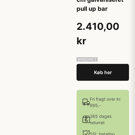
pull up bar
2.410,00
kr
Køb her
Fri fragt over kr.
995,-
365 dages
returret
SSL betaling