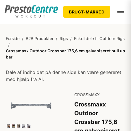
BRUGT-MARKED
Forside
/
B2B Produkter
/
Rigs
/
Enkeltdele til Outdoor Rigs
/
Crossmaxx Outdoor Crossbar 175,6 cm galvaniseret pull up
bar
Dele af indholdet på denne side kan være genereret
med hjælp fra AI.
CROSSMAXX
Crossmaxx
Outdoor
Crossbar 175,6
cm galvaniseret