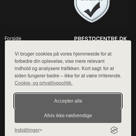
Forside
PRESTOCENTRE.DK
Produkter
Tlf. 78768672
Top Rabatter
Vi bruger cookies på vores hjemmeside for at
Mail:
hej@want.dk
Kontakt
forbedre din oplevelse, vise mere relevant
indhold og analysere trafikken. Kort sagt: for at
Cookie- og privatlivspolitik
siden fungerer bedre – ikke for at være irriterende.
Cookie- og privatlivspolitik.
Denne side er en del af want.dk, der udgiver en række
Accepter alle
hjemmesider med præsentation af forskellige produkter fra
diverse webshops. Der sælges ikke varer fra denne side - vi
Afvis ikke‑nødvendige
henviser til de shops, som sælger varen. Vi har heller ikke
varerne på lager.
Indstillinger