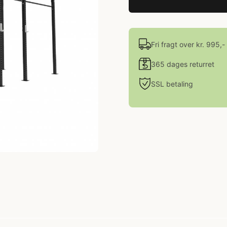
Fri fragt over kr. 995,-
365 dages returret
SSL betaling