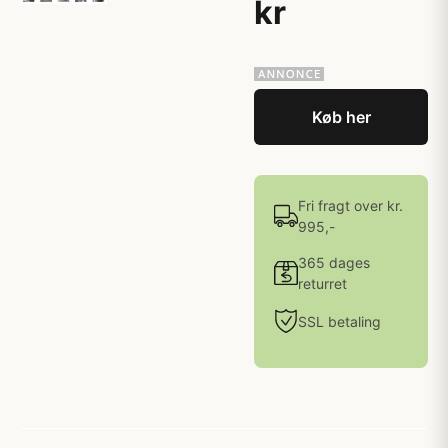
kr
Køb her
Fri fragt over kr.
995,-
365 dages
returret
SSL betaling