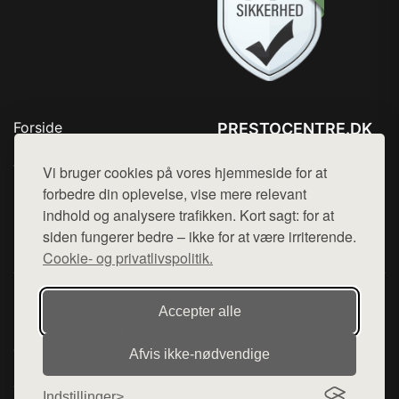
Forside
PRESTOCENTRE.DK
Produkter
Tlf. 78768672
Top Rabatter
Vi bruger cookies på vores hjemmeside for at
Mail:
hej@want.dk
Kontakt
forbedre din oplevelse, vise mere relevant
indhold og analysere trafikken. Kort sagt: for at
Cookie- og privatlivspolitik
siden fungerer bedre – ikke for at være irriterende.
Cookie- og privatlivspolitik.
Denne side er en del af want.dk, der udgiver en række
Accepter alle
hjemmesider med præsentation af forskellige produkter fra
diverse webshops. Der sælges ikke varer fra denne side - vi
Afvis ikke‑nødvendige
henviser til de shops, som sælger varen. Vi har heller ikke
varerne på lager.
Indstillinger