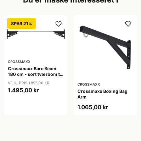
SPAR 21%
CROSSMAXX
Crossmaxx Bare Beam
180 cm - sort tværbom til
racks og rigs
VEJL. PRIS 1.895,00 KR
CROSSMAXX
1.495,00 kr
Crossmaxx Boxing Bag
Arm
1.065,00 kr