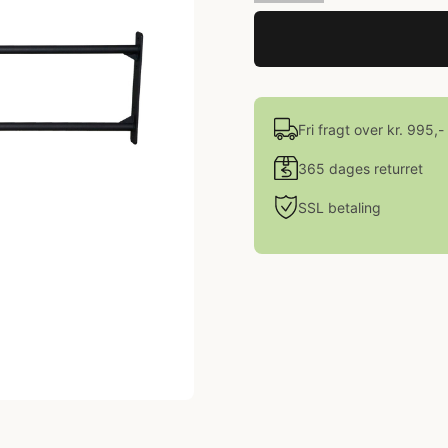
Fri fragt over kr. 995,-
365 dages returret
SSL betaling