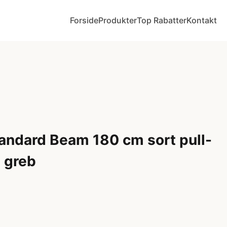
Forside
Produkter
Top Rabatter
Kontakt
andard Beam 180 cm sort pull-
 greb