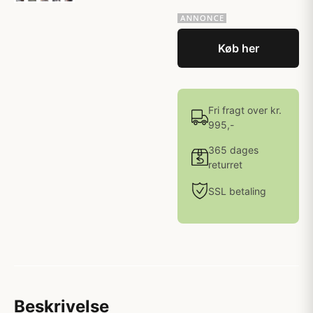
Køb her
Fri fragt over kr.
995,-
365 dages
returret
SSL betaling
Beskrivelse