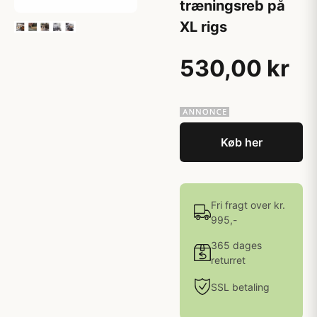
træningsreb på
XL rigs
530,00 kr
Køb her
Fri fragt over kr.
995,-
365 dages
returret
SSL betaling