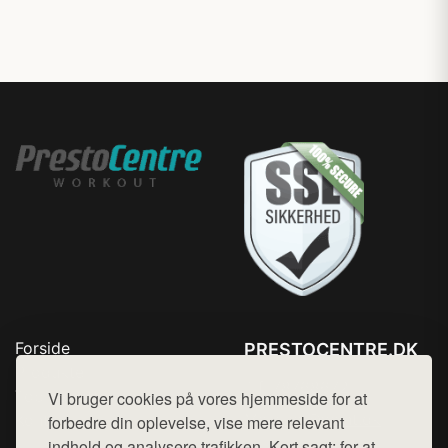
Forside
PRESTOCENTRE.DK
Produkter
Tlf. 78768672
Top Rabatter
Vi bruger cookies på vores hjemmeside for at
Mail:
hej@want.dk
Kontakt
forbedre din oplevelse, vise mere relevant
indhold og analysere trafikken. Kort sagt: for at