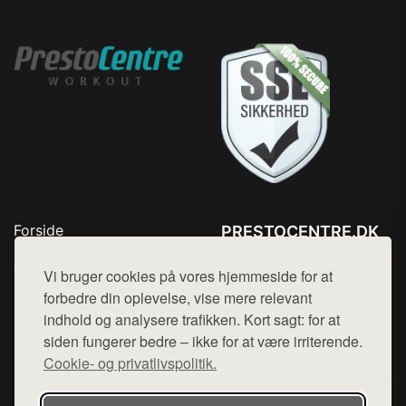
Forside
PRESTOCENTRE.DK
Produkter
Tlf. 78768672
Top Rabatter
Vi bruger cookies på vores hjemmeside for at
Mail:
hej@want.dk
Kontakt
forbedre din oplevelse, vise mere relevant
indhold og analysere trafikken. Kort sagt: for at
Cookie- og privatlivspolitik
siden fungerer bedre – ikke for at være irriterende.
Cookie- og privatlivspolitik.