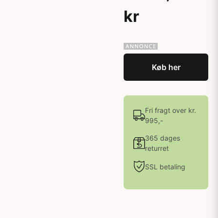
kr
Køb her
Fri fragt over kr.
995,-
365 dages
returret
SSL betaling