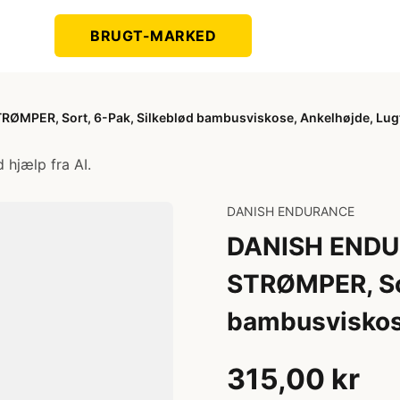
BRUGT-MARKED
ER, Sort, 6-Pak, Silkeblød bambusviskose, Ankelhøjde, Lugt
 hjælp fra AI.
DANISH ENDURANCE
DANISH END
STRØMPER, Sor
bambusviskose
315,00 kr