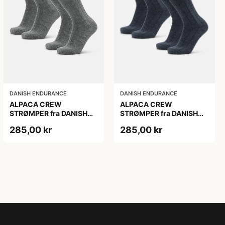
DANISH ENDURANCE
DANISH ENDURANCE
ALPACA CREW
ALPACA CREW
STRØMPER fra DANISH
STRØMPER fra DANISH
ENDURANCE, 2-Pak, 35-
ENDURANCE, 2-Pak, 35-
285,00 kr
285,00 kr
38, Varm og åndbar
38, Varm og åndbar
alpaka-uldblanding,
alpaka-uldblanding,
Oeko-Tex certificeret
Oeko-Tex certificeret