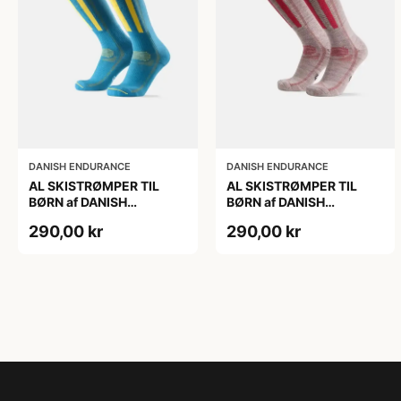
DANISH ENDURANCE
DANISH ENDURANCE
AL SKISTRØMPER TIL
AL SKISTRØMPER TIL
BØRN af DANISH
BØRN af DANISH
ENDURANCE, Blå/Gul,
ENDURANCE,
290,00 kr
290,00 kr
35-38
Lysegrå/Lyserød, 35-38