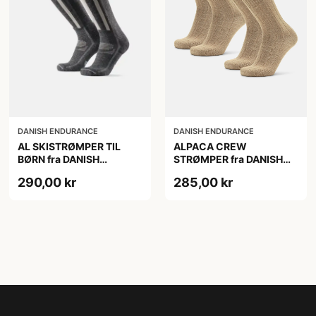
DANISH ENDURANCE
DANISH ENDURANCE
AL SKISTRØMPER TIL
ALPACA CREW
BØRN fra DANISH
STRØMPER fra DANISH
ENDURANCE,
ENDURANCE, 2-Pak, 35-
290,00 kr
285,00 kr
Mørkegrå/Lysegrå, 35-38
38, Varm og åndbar
alpaka-uldblanding,
Oeko-Tex certificeret