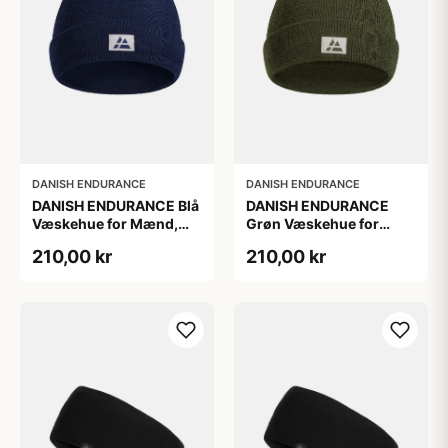
DANISH ENDURANCE
DANISH ENDURANCE
DANISH ENDURANCE Blå
DANISH ENDURANCE
Væskehue for Mænd,
Grøn Væskehue for
100 % Genanvendt
Mænd, 100 %
210,00 kr
210,00 kr
Polyester
Genanvendt Polyester