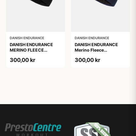
DANISH ENDURANCE
DANISH ENDURANCE
DANISH ENDURANCE
DANISH ENDURANCE
MERINO FLEECE
Merino Fleece
PANDEBÅND, Sort, S/M
Pandebånd til Børn,
300,00 kr
300,00 kr
Mørk Marineblå, S/M