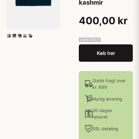
kashmir
400,00 kr
Køb her
Gratis fragt over
kr. 699
Hurtig levering
30 dages
returret
SSL betaling