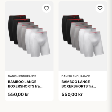
DANISH ENDURANCE
DANISH ENDURANCE
BAMBOO LANGE
BAMBOO LANGE
BOXERSHORTS fra
BOXERSHORTS fra
DANISH ENDURANCE -
DANISH ENDURANCE -
550,00 kr
550,00 kr
Sort/Rød | Grå | Hvid 6-
Sort/Rød | Grå | Hvid 6-
Pak
Pak