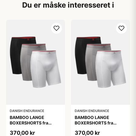
Du er måske interesseret i
DANISH ENDURANCE
DANISH ENDURANCE
BAMBOO LANGE
BAMBOO LANGE
BOXERSHORTS fra
BOXERSHORTS fra
DANISH ENDURANCE -
DANISH ENDURANCE -
370,00 kr
370,00 kr
Sort/Rød | Grå | Hvid 3-
Sort/Rød | Grå | Hvid 3-