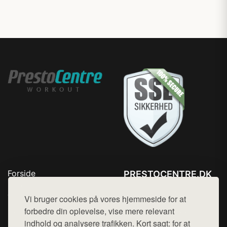
Forside
PRESTOCENTRE.DK
Produkter
Tlf. 78768672
Top Rabatter
Vi bruger cookies på vores hjemmeside for at
Mail:
hej@want.dk
Kontakt
forbedre din oplevelse, vise mere relevant
indhold og analysere trafikken. Kort sagt: for at