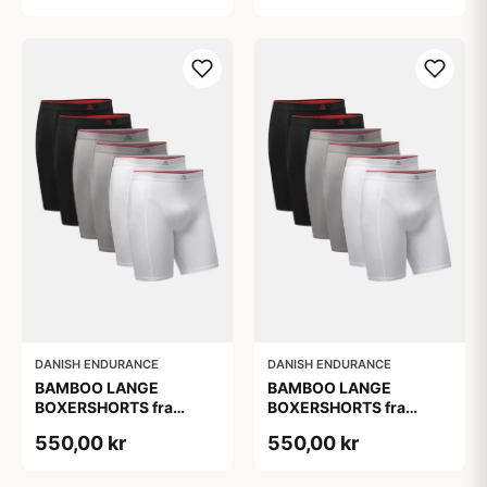
Pak
Pak
DANISH ENDURANCE
DANISH ENDURANCE
BAMBOO LANGE
BAMBOO LANGE
BOXERSHORTS fra
BOXERSHORTS fra
DANISH ENDURANCE -
DANISH ENDURANCE -
550,00 kr
550,00 kr
Sort/Rød | Grå | Hvid 6-
Sort/Rød | Grå | Hvid 6-
Pak
Pak