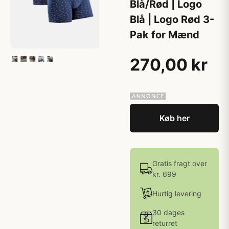
Blå/Rød | Logo
Blå | Logo Rød 3-
Pak for Mænd
270,00 kr
Køb her
Gratis fragt over
kr. 699
Hurtig levering
30 dages
returret