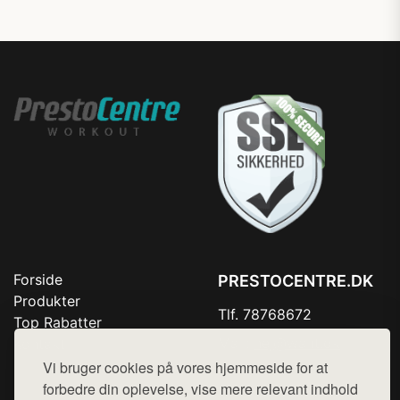
Forside
PRESTOCENTRE.DK
Produkter
Tlf. 78768672
Top Rabatter
Mail:
hej@want.dk
Kontakt
Vi bruger cookies på vores hjemmeside for at
Cookie- og privatlivspolitik
forbedre din oplevelse, vise mere relevant indhold