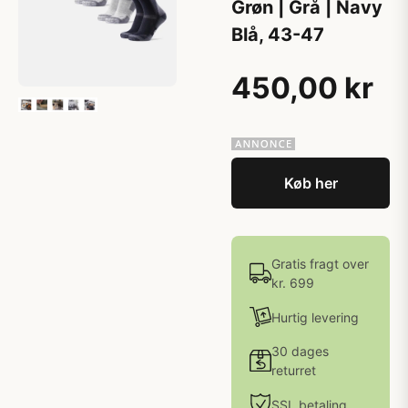
Grøn | Grå | Navy
Blå, 43-47
450,00 kr
Køb her
Gratis fragt over
kr. 699
Hurtig levering
30 dages
returret
SSL betaling