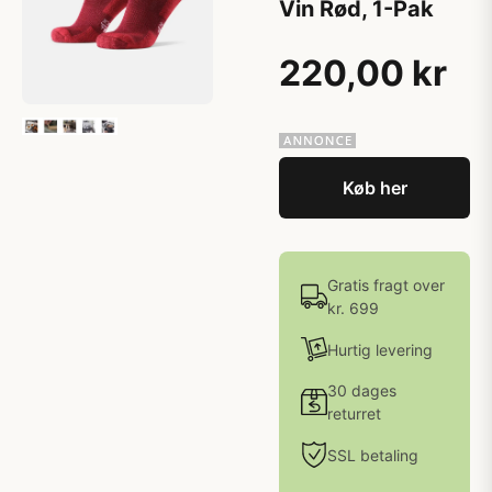
Vin Rød, 1-Pak
220,00 kr
Køb her
Gratis fragt over
kr. 699
Hurtig levering
30 dages
returret
SSL betaling