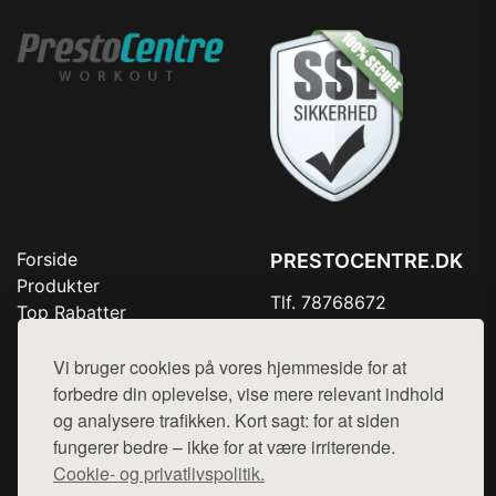
Forside
PRESTOCENTRE.DK
Produkter
Tlf. 78768672
Top Rabatter
Mail:
hej@want.dk
Kontakt
Vi bruger cookies på vores hjemmeside for at
Cookie- og privatlivspolitik
forbedre din oplevelse, vise mere relevant indhold
og analysere trafikken. Kort sagt: for at siden
fungerer bedre – ikke for at være irriterende.
Cookie- og privatlivspolitik.
Denne side er en del af want.dk, der udgiver en række