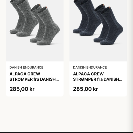
DANISH ENDURANCE
DANISH ENDURANCE
ALPACA CREW
ALPACA CREW
STRØMPER fra DANISH
STRØMPER fra DANISH
ENDURANCE, 2-Pak, 35-
ENDURANCE, 2-Pak, 35-
285,00 kr
285,00 kr
38, Varm og åndbar
38, Varm og åndbar
alpaka-uldblanding,
alpaka-uldblanding,
Oeko-Tex certificeret
Oeko-Tex certificeret