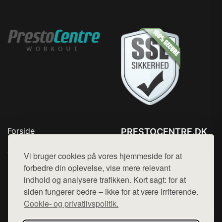
Forside
PRESTOCENTRE.DK
Produkter
Tlf. 78768672
Top Rabatter
Vi bruger cookies på vores hjemmeside for at
Mail:
hej@want.dk
Kontakt
forbedre din oplevelse, vise mere relevant
indhold og analysere trafikken. Kort sagt: for at
Cookie- og privatlivspolitik
siden fungerer bedre – ikke for at være irriterende.
Cookie- og privatlivspolitik.