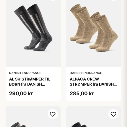
DANISH ENDURANCE
DANISH ENDURANCE
AL SKISTRØMPER TIL
ALPACA CREW
BØRN fra DANISH
STRØMPER fra DANISH
ENDURANCE,
ENDURANCE, 2-Pak, 35-
290,00 kr
285,00 kr
Mørkegrå/Lysegrå, 35-
38, Varm og åndbar
38
alpaka-uldblanding,
Oeko-Tex certificeret