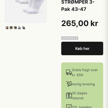
STRØMPER 3-
Pak 43-47
265,00 kr
Køb her
Gratis fragt over
kr. 699
Hurtig levering
30 dages
returret
SSL betaling