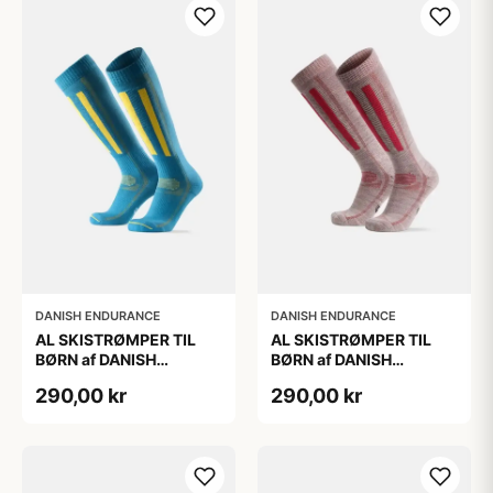
DANISH ENDURANCE
DANISH ENDURANCE
AL SKISTRØMPER TIL
AL SKISTRØMPER TIL
BØRN af DANISH
BØRN af DANISH
ENDURANCE, Blå/Gul,
ENDURANCE,
290,00 kr
290,00 kr
35-38
Lysegrå/Lyserød, 35-38