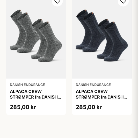
DANISH ENDURANCE
DANISH ENDURANCE
ALPACA CREW
ALPACA CREW
STRØMPER fra DANISH
STRØMPER fra DANISH
ENDURANCE, 2-Pak, 35-
ENDURANCE, 2-Pak, 35-
285,00 kr
285,00 kr
38, Varm og åndbar
38, Varm og åndbar
alpaka-uldblanding,
alpaka-uldblanding,
Oeko-Tex certificeret
Oeko-Tex certificeret