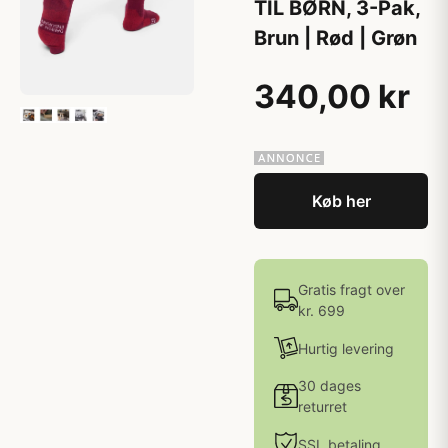
TIL BØRN, 3-Pak,
Brun | Rød | Grøn
340,00 kr
Køb her
Gratis fragt over
kr. 699
Hurtig levering
30 dages
returret
SSL betaling