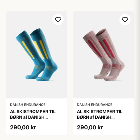
DANISH ENDURANCE
DANISH ENDURANCE
AL SKISTRØMPER TIL
AL SKISTRØMPER TIL
BØRN af DANISH
BØRN af DANISH
ENDURANCE, Blå/Gul,
ENDURANCE,
290,00 kr
290,00 kr
35-38
Lysegrå/Lyserød, 35-38