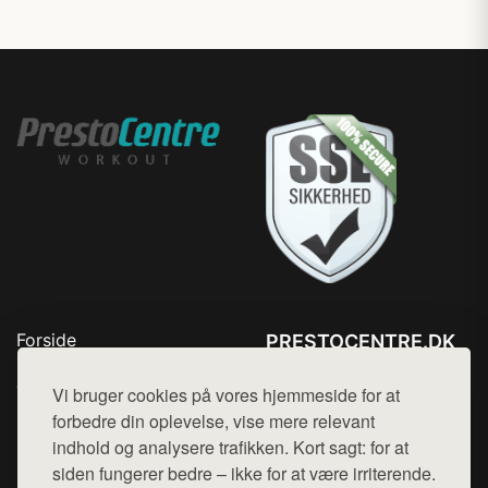
Forside
PRESTOCENTRE.DK
Produkter
Tlf. 78768672
Top Rabatter
Vi bruger cookies på vores hjemmeside for at
Mail:
hej@want.dk
Kontakt
forbedre din oplevelse, vise mere relevant
indhold og analysere trafikken. Kort sagt: for at
Cookie- og privatlivspolitik
siden fungerer bedre – ikke for at være irriterende.