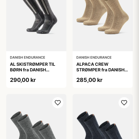
DANISH ENDURANCE
DANISH ENDURANCE
AL SKISTRØMPER TIL
ALPACA CREW
BØRN fra DANISH
STRØMPER fra DANISH
ENDURANCE,
ENDURANCE, 2-Pak, 35-
290,00 kr
285,00 kr
Mørkegrå/Lysegrå, 35-
38, Varm og åndbar
38
alpaka-uldblanding,
Oeko-Tex certificeret