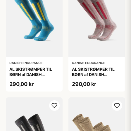
DANISH ENDURANCE
DANISH ENDURANCE
AL SKISTRØMPER TIL
AL SKISTRØMPER TIL
BØRN af DANISH
BØRN af DANISH
ENDURANCE, Blå/Gul,
ENDURANCE,
290,00 kr
290,00 kr
35-38
Lysegrå/Lyserød, 35-38