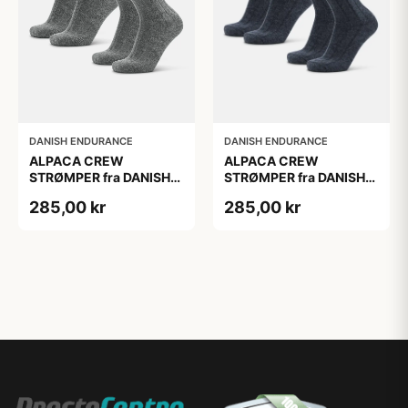
DANISH ENDURANCE
DANISH ENDURANCE
ALPACA CREW
ALPACA CREW
STRØMPER fra DANISH
STRØMPER fra DANISH
ENDURANCE, 2-Pak, 35-
ENDURANCE, 2-Pak, 35-
285,00 kr
285,00 kr
38, Varm og åndbar
38, Varm og åndbar
alpaka-uldblanding,
alpaka-uldblanding,
Oeko-Tex certificeret
Oeko-Tex certificeret