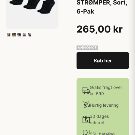
STRØMPER, Sort,
6-Pak
265,00 kr
Køb her
Gratis fragt over
kr. 699
Hurtig levering
30 dages
returret
SSL betaling