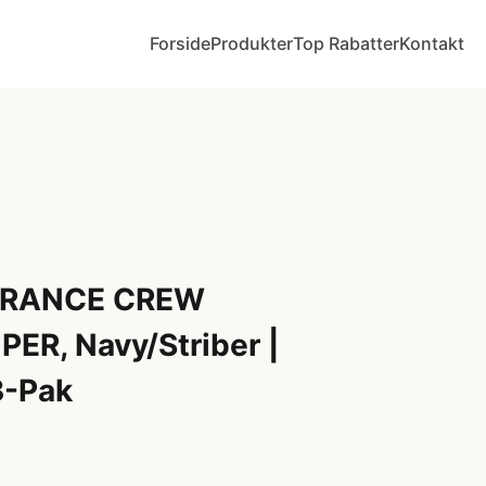
Forside
Produkter
Top Rabatter
Kontakt
URANCE CREW
R, Navy/Striber |
3-Pak