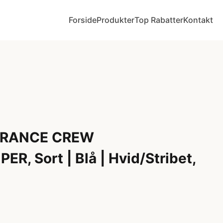
Forside
Produkter
Top Rabatter
Kontakt
URANCE CREW
, Sort | Blå | Hvid/Stribet,