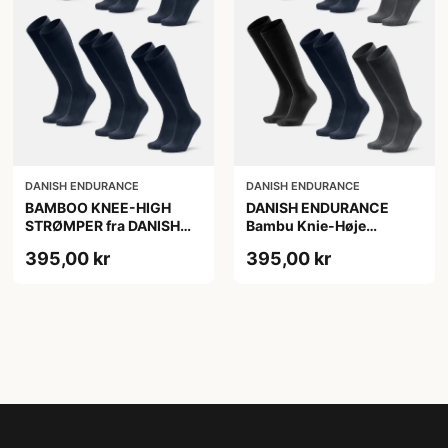
DANISH ENDURANCE
DANISH ENDURANCE
BAMBOO KNEE-HIGH
DANISH ENDURANCE
STRØMPER fra DANISH
Bambu Knie-Høje
ENDURANCE, Marineblå,
Strømper, Sort | Grå |
395,00 kr
395,00 kr
6-Pak, Knæhøj, Bambus,
Navy Blå, 6-Pak
Skridsikker,
Fugtabsorberende,
OEKO-TEX® STANDARD
100 cert.