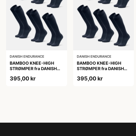
DANISH ENDURANCE
DANISH ENDURANCE
BAMBOO KNEE-HIGH
BAMBOO KNEE-HIGH
STRØMPER fra DANISH
STRØMPER fra DANISH
ENDURANCE, Marineblå,
ENDURANCE, Marineblå,
395,00 kr
395,00 kr
6-Pak, Knæhøj, Bambus,
6-Pak, Knæhøj, Bambus,
Skridsikker,
Skridsikker,
Fugtabsorberende,
Fugtabsorberende,
OEKO-TEX® STANDARD
OEKO-TEX® STANDARD
100 cert.
100 cert.