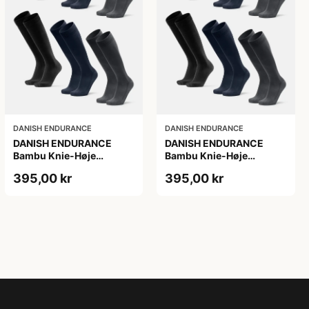
DANISH ENDURANCE
DANISH ENDURANCE
DANISH ENDURANCE
DANISH ENDURANCE
Bambu Knie-Høje
Bambu Knie-Høje
Strømper, Sort | Grå |
Strømper, Sort | Grå |
395,00 kr
395,00 kr
Navy Blå, 6-Pak
Navy Blå, 6-Pak