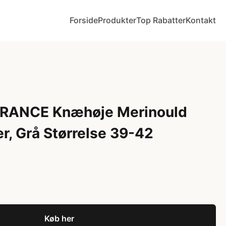
Forside
Produkter
Top Rabatter
Kontakt
RANCE Knæhøje Merinould
, Grå Størrelse 39-42
Køb her