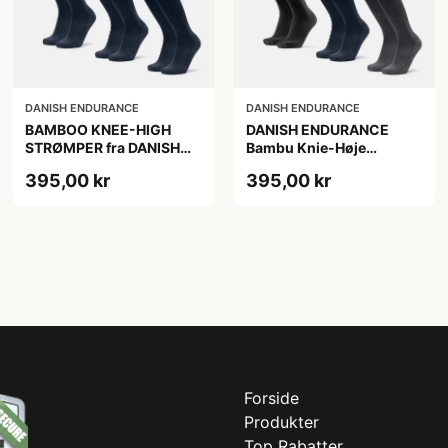
DANISH ENDURANCE
DANISH ENDURANCE
BAMBOO KNEE-HIGH
DANISH ENDURANCE
STRØMPER fra DANISH
Bambu Knie-Høje
ENDURANCE, Marineblå,
Strømper, Sort | Grå |
395,00 kr
395,00 kr
6-Pak, Knæhøj, Bambus,
Navy Blå, 6-Pak
Skridsikker,
Fugtabsorberende,
OEKO-TEX® STANDARD
100 cert.
Forside
Produkter
Top Rabatter