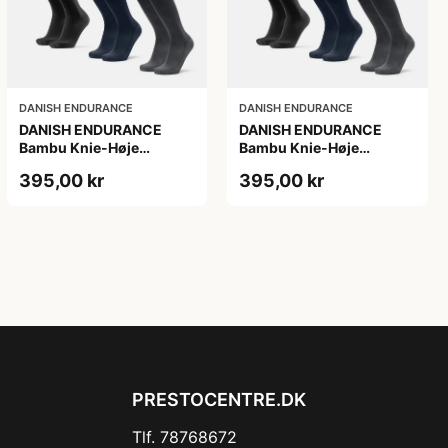
DANISH ENDURANCE
DANISH ENDURANCE
DANISH ENDURANCE
DANISH ENDURANCE
Bambu Knie-Høje
Bambu Knie-Høje
Strømper, Sort | Grå |
Strømper, Sort | Grå |
395,00 kr
395,00 kr
Navy Blå, 6-Pak
Navy Blå, 6-Pak
PRESTOCENTRE.DK
Tlf. 78768672