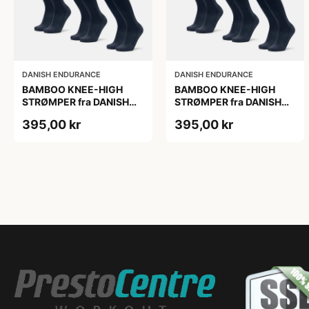
DANISH ENDURANCE
DANISH ENDURANCE
BAMBOO KNEE-HIGH
BAMBOO KNEE-HIGH
STRØMPER fra DANISH
STRØMPER fra DANISH
ENDURANCE, Marineblå,
ENDURANCE, Marineblå,
395,00 kr
395,00 kr
6-Pak, Knæhøj, Bambus,
6-Pak, Knæhøj, Bambus,
Skridsikker,
Skridsikker,
Fugtabsorberende,
Fugtabsorberende,
OEKO-TEX® STANDARD
OEKO-TEX® STANDARD
100 cert.
100 cert.