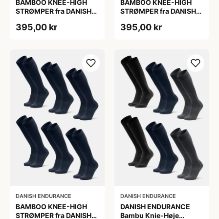
BAMBOO KNEE-HIGH
BAMBOO KNEE-HIGH
STRØMPER fra DANISH
STRØMPER fra DANISH
ENDURANCE, Marineblå,
ENDURANCE, Marineblå,
395,00 kr
395,00 kr
6-Pak, Knæhøj, Bambus,
6-Pak, Knæhøj, Bambus,
Skridsikker,
Skridsikker,
Fugtabsorberende,
Fugtabsorberende,
OEKO-TEX® STANDARD
OEKO-TEX® STANDARD
100 cert.
100 cert.
DANISH ENDURANCE
DANISH ENDURANCE
BAMBOO KNEE-HIGH
DANISH ENDURANCE
STRØMPER fra DANISH
Bambu Knie-Høje